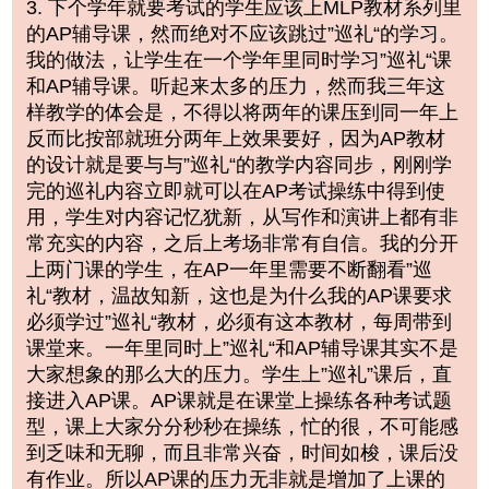
3. 下个学年就要考试的学生应该上MLP教材系列里
的AP辅导课，然而绝对不应该跳过”巡礼“的学习。
我的做法，让学生在一个学年里同时学习”巡礼“课
和AP辅导课。听起来太多的压力，然而我三年这
样教学的体会是，不得以将两年的课压到同一年上
反而比按部就班分两年上效果要好，因为AP教材
的设计就是要与与”巡礼“的教学内容同步，刚刚学
完的巡礼内容立即就可以在AP考试操练中得到使
用，学生对内容记忆犹新，从写作和演讲上都有非
常充实的内容，之后上考场非常有自信。我的分开
上两门课的学生，在AP一年里需要不断翻看”巡
礼“教材，温故知新，这也是为什么我的AP课要求
必须学过”巡礼“教材，必须有这本教材，每周带到
课堂来。一年里同时上”巡礼“和AP辅导课其实不是
大家想象的那么大的压力。学生上”巡礼”课后，直
接进入AP课。AP课就是在课堂上操练各种考试题
型，课上大家分分秒秒在操练，忙的很，不可能感
到乏味和无聊，而且非常兴奋，时间如梭，课后没
有作业。所以AP课的压力无非就是增加了上课的