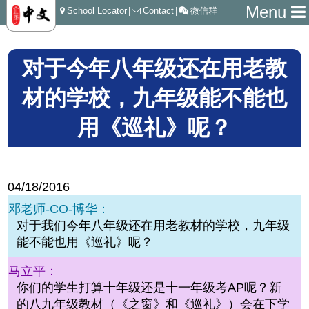
Menu
School Locator
|
Contact
|
微信群
对于今年八年级还在用老教
材的学校，九年级能不能也
用《巡礼》呢？
04/18/2016
邓老师-CO-博华：
对于我们今年八年级还在用老教材的学校，九年级
能不能也用《巡礼》呢？
马立平：
你们的学生打算十年级还是十一年级考AP呢？新
的八九年级教材（《之窗》和《巡礼》）会在下学