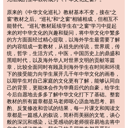
原来的《中华文化巡礼》教材基本不变，接在“之
窗”教材之后。“巡礼”和“之窗”相辅相成，但相互不
能替代。“巡礼”教材延续学生在“之窗”学习中提起
来的对中华文化的兴趣和疑问，将中华文化中繁多
的方方面面经过精心提取，以海外学生最需要了解
的内容组成一套教材，从祖先的传说，世界观，传
统，哲学，生活方式，中医，中国历史上的鼎盛和
黑暗时代，以及海外华人对世界文明的贡献等篇
章，比较全面同时有顾及到海外学生在时间和环境
下的接受能力向学生展开几千年中华文化的画卷，
以期学生对自己家庭的文化更有了解，能够认同自
己的背景，更能体会作为华裔后代的自豪，给学生
今后自愿地去多多了解中华文化打下了基础。整套
教材的所有篇章都是马老师呕心沥血地思考、斟
酌、反复修改和尝试的结果，每一片课文和阅读文
章都是一篇感人的叙说，简朴而美丽的文笔，谈心
般的深沉和感染，让受感动的老师很容易地去将中