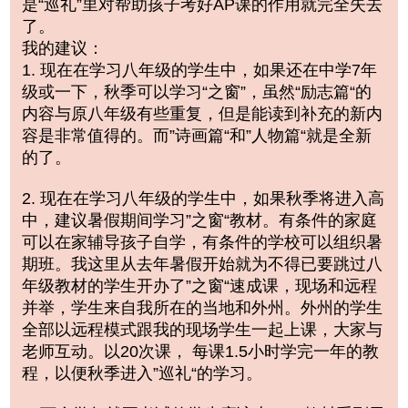
是“巡礼”里对帮助孩子考好AP课的作用就完全失去
了。
我的建议：
1. 现在在学习八年级的学生中，如果还在中学7年
级或一下，秋季可以学习“之窗”，虽然“励志篇“的
内容与原八年级有些重复，但是能读到补充的新内
容是非常值得的。而”诗画篇“和”人物篇“就是全新
的了。
2. 现在在学习八年级的学生中，如果秋季将进入高
中，建议暑假期间学习”之窗“教材。有条件的家庭
可以在家辅导孩子自学，有条件的学校可以组织暑
期班。我这里从去年暑假开始就为不得已要跳过八
年级教材的学生开办了”之窗“速成课，现场和远程
并举，学生来自我所在的当地和外州。外州的学生
全部以远程模式跟我的现场学生一起上课，大家与
老师互动。以20次课， 每课1.5小时学完一年的教
程，以便秋季进入”巡礼“的学习。