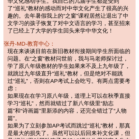
华文化感动学生。我自己的几届学生都是受到
了“巡礼”教材的感动而对中华文化产生了很高的兴
趣的。去年暑假我上的“之窗”课程居然让退出了中
文学习的孩子恢复了对中文语言的学习，甚至招来
了已经上了大学的学生回头来学中华文化！
张丹-MD-教育中心：
现在来谈谈目前在新旧教材衔接期间学生所面临的
问题。在“之窗”教材问世前，我与马老师探讨过，
学了原八年级教材的学生如果来不及上九年级了，
就跳过九年级直升“巡礼”教材，但是绝对不能跳
过“巡礼”，否则在AP考试上会吃亏。有两点需要考
虑：
如果现在在学习原八年级，道理上可以在秋季直接
学习“巡礼”，然而就错过了新八年级里“励志
篇”和“诗画篇”里新添的内容，还完全错过了“人物
篇”。
如果为了立刻参加AP考试而跳过“巡礼”教材，那真
是最大的损失了。虽然可以以后回来补文化课，但