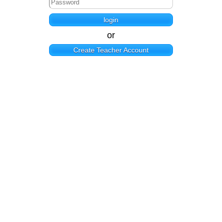
or
Create Teacher Account