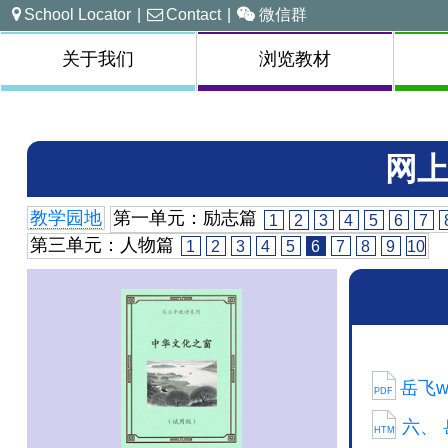
School Locator
|
Contact
|
微信群
关于我们
浏览教材
网上
教学园地
第一单元：励志篇
1
2
3
4
5
6
7
第三单元：人物篇
1
2
3
4
5
6
7
8
9
10
岳飞wit
PDF
六、 岳
HTM