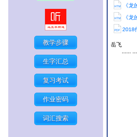
《龙
HTM
《龙
HTM
201
PDF
教学步骤
岳飞
...... ...
生字汇总
复习考试
作业密码
词汇搜索