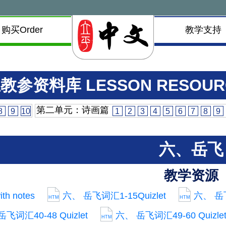
购买Order
教学支持
教参资料库 LESSON RESOUR
第二单元：诗画篇
8
9
10
1
2
3
4
5
6
7
8
9
六、岳飞
教学资源
h notes
六、 岳飞词汇1-15Quizlet
六、 岳飞词
HTM
HTM
飞词汇40-48 Quizlet
六、 岳飞词汇49-60 Quizle
HTM