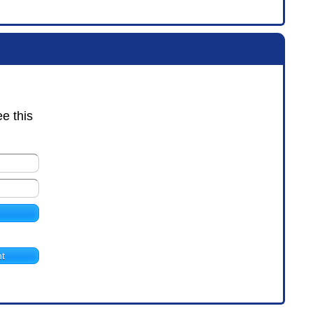
ee this
t