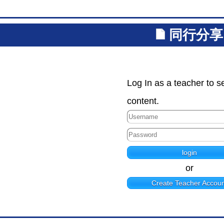
同行分享
Log In as a teacher to s
content.
or
Create Teacher Accoun