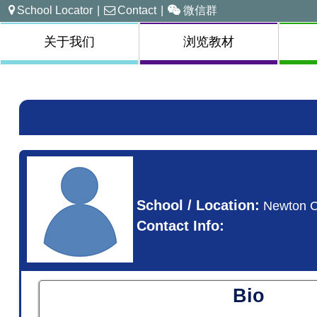
School Locator
|
Contact
|
微信群
关于我们
浏览教材
School / Location:
Newton 
Contact Info:
Bio