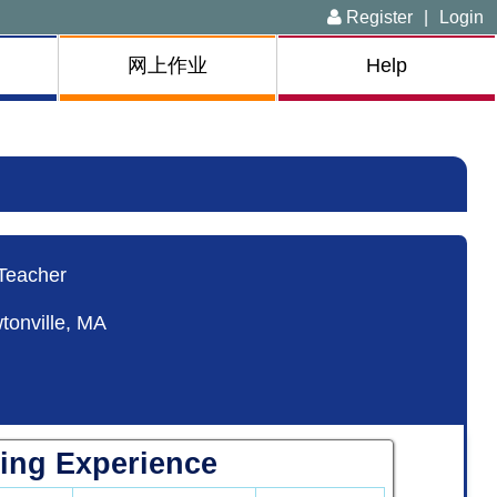
Register
|
Login
网上作业
Help
 Teacher
nville, MA
ing Experience