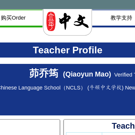
购买Order
教学支持
Teacher Profile
茆乔筠
(Qiaoyun Mao)
Verified
Chinese Language School（NCLS） (牛顿中文学校) Newto
Teach