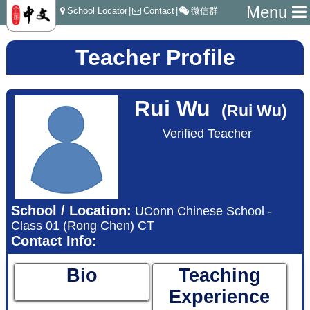
Menu
School Locator
|
Contact
|
微信群
Teacher Profile
Rui Wu
(Rui Wu)
Verified Teacher
School / Location:
UConn Chinese School -
Class 01 (Rong Chen) CT
Contact Info:
Bio
Teaching
Experience