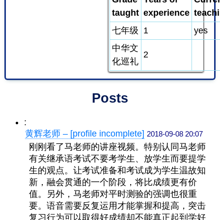
taught
experience
teach
七年级
1
yes
中华文
2
化巡礼
Posts
:
黄辉老师 – [profile incomplete]
2018-09-08 20:07
刚刚看了马老师的讲座视频。特别认同马老师
有关继承语考试不要考学生、放学生而要提学
生的观点。让考试准备和考试成为学生温故知
新，融会贯通的一个阶段，将比成绩更有价
值。另外，马老师对平时测验的强调也很重
要。语音需要反复运用才能掌握和提高，突击
复习行为可以取得好成绩却不能真正起到学好