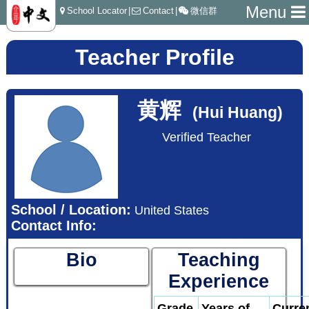
Menu
School Locator
|
Contact
|
微信群
Teacher Profile
黄辉
(Hui Huang)
Verified Teacher
School / Location:
United States
Contact Info:
Bio
Teaching
Experience
Grade
Years of
Curre