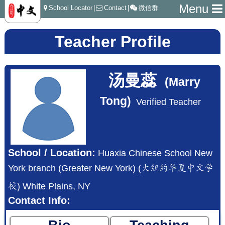
Menu
School Locator
|
Contact
|
微信群
Teacher Profile
汤曼蕊
(Marry
Tong)
Verified Teacher
School / Location:
Huaxia Chinese School New
York branch (Greater New York) (大纽约华夏中文学
校) White Plains, NY
Contact Info: